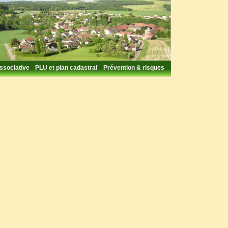
associative
PLU et plan cadastral
Prévention & risques