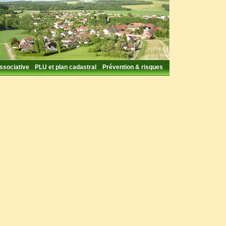
associative
PLU et plan cadastral
Prévention & risques